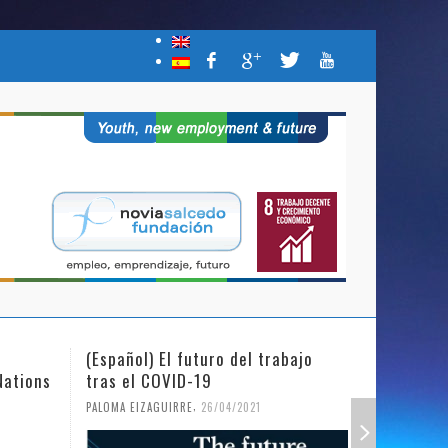
(Español) El futuro del trabajo
(Español)
Nations
tras el COVID-19
Mujer y l
,
PALOMA EIZAGUIRRE
26/04/2021
PALOMA EIZ