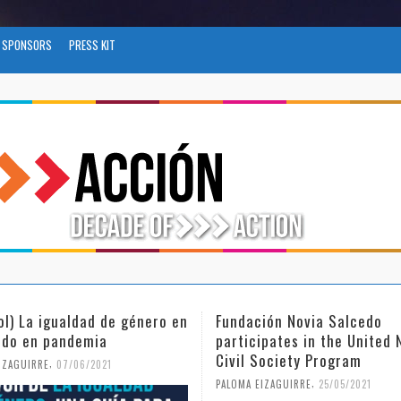
SPONSORS
PRESS KIT
ol) La igualdad de género en
Fundación Novia Salcedo
do en pandemia
participates in the United 
Civil Society Program
,
IZAGUIRRE
07/06/2021
,
PALOMA EIZAGUIRRE
25/05/2021