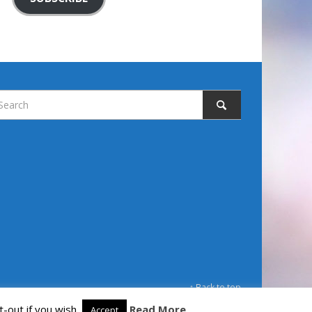
↑ Back to top
-out if you wish.
Read More
Accept