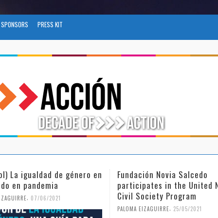
SPONSORS
PRESS KIT
ol) La igualdad de género en
Fundación Novia Salcedo
do en pandemia
participates in the United 
Civil Society Program
,
IZAGUIRRE
07/06/2021
,
PALOMA EIZAGUIRRE
25/05/2021