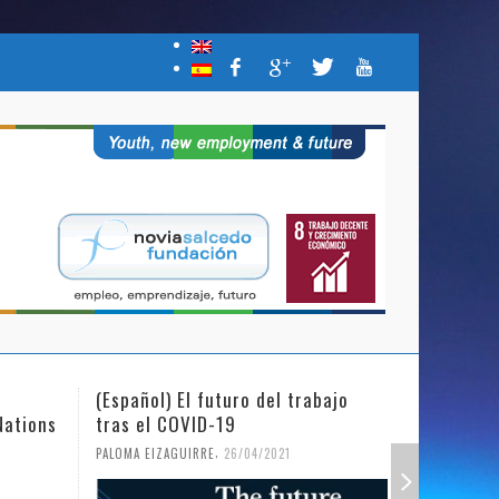
(Español) El futuro del trabajo
(Español)
Nations
tras el COVID-19
Mujer y l
,
PALOMA EIZAGUIRRE
26/04/2021
PALOMA EIZ