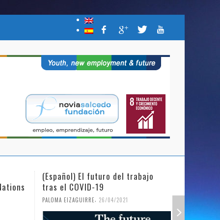
(Español) El futuro del trabajo
(Español)
Nations
tras el COVID-19
Mujer y l
,
PALOMA EIZAGUIRRE
26/04/2021
PALOMA EIZ