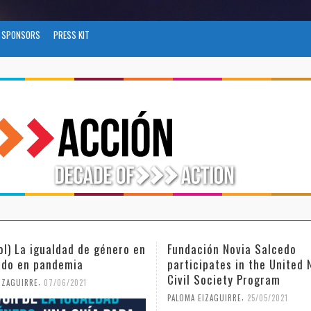
SPONSORS
PRESS KIT
ol) La igualdad de género en
Fundación Novia Salcedo
do en pandemia
participates in the United 
Civil Society Program
,
IZAGUIRRE
07/06/2021
,
PALOMA EIZAGUIRRE
25/05/2021