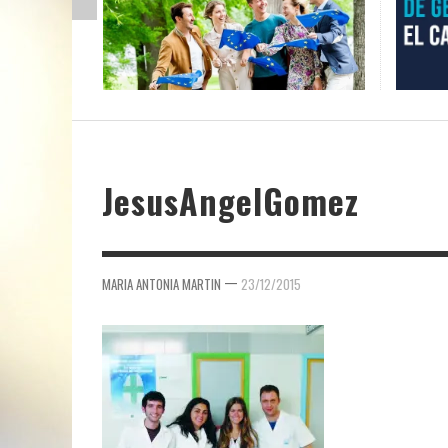
JesusAngelGomez
—
MARIA ANTONIA MARTIN
23/12/2015