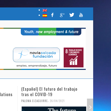
(Español) El futuro del trabajo
(Español)
Nations
tras el COVID-19
Mujer y l
,
PALOMA EIZAGUIRRE
26/04/2021
PALOMA EIZ