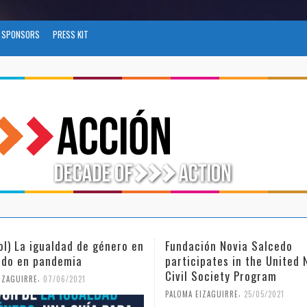
SPONSORS
PRESS KIT
ol) La igualdad de género en
Fundación Novia Salcedo
do en pandemia
participates in the United 
Civil Society Program
,
IZAGUIRRE
07/06/2021
,
PALOMA EIZAGUIRRE
25/05/2021