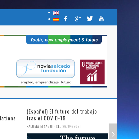
(Español) El futuro del trabajo
(Español)
Nations
tras el COVID-19
Mujer y l
,
PALOMA EIZAGUIRRE
26/04/2021
PALOMA EIZ