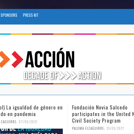
SPONSORS
PRESS KIT
ol) La igualdad de género en
Fundación Novia Salcedo
do en pandemia
participates in the United 
Civil Society Program
,
IZAGUIRRE
07/06/2021
,
PALOMA EIZAGUIRRE
25/05/2021