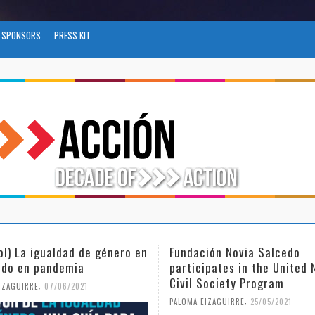
SPONSORS
PRESS KIT
ol) La igualdad de género en
Fundación Novia Salcedo
do en pandemia
participates in the United 
Civil Society Program
,
IZAGUIRRE
07/06/2021
,
PALOMA EIZAGUIRRE
25/05/2021