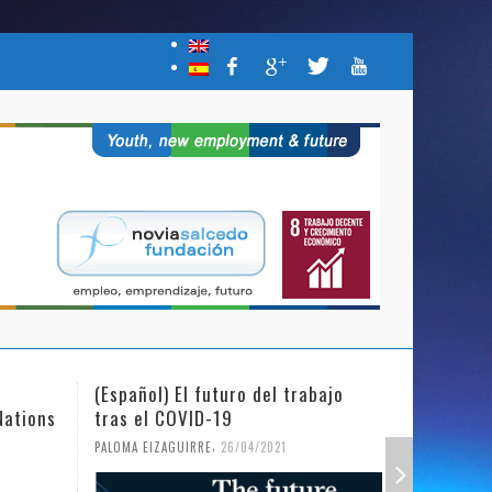
(Español) El futuro del trabajo
(Español)
Nations
tras el COVID-19
Mujer y l
,
PALOMA EIZAGUIRRE
26/04/2021
PALOMA EIZ