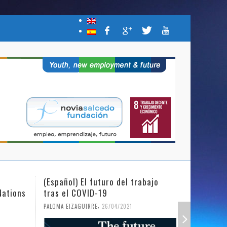
(Español) El futuro del trabajo
(Español)
Nations
tras el COVID-19
Mujer y l
,
PALOMA EIZAGUIRRE
26/04/2021
PALOMA EIZ