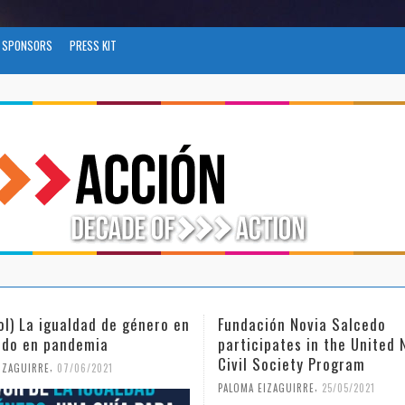
SPONSORS
PRESS KIT
ol) La igualdad de género en
Fundación Novia Salcedo
do en pandemia
participates in the United 
Civil Society Program
,
IZAGUIRRE
07/06/2021
,
PALOMA EIZAGUIRRE
25/05/2021