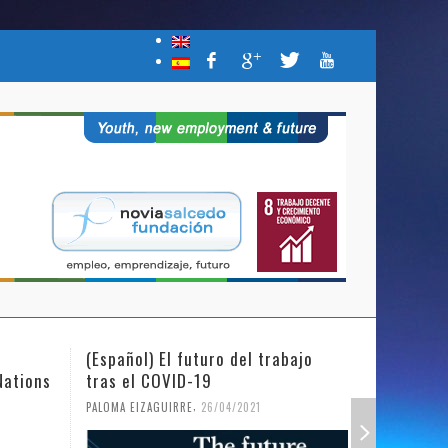
(Español) El futuro del trabajo
(Español)
Nations
tras el COVID-19
Mujer y l
,
PALOMA EIZAGUIRRE
26/04/2021
PALOMA EIZ