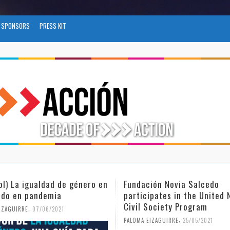
SPONSORS
PRESS KIT
ol) La igualdad de género en
Fundación Novia Salcedo
do en pandemia
participates in the United 
Civil Society Program
,
IZAGUIRRE
07/06/2021
,
PALOMA EIZAGUIRRE
25/05/2021