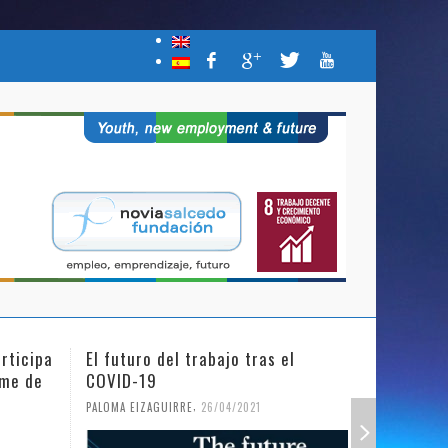
rticipa
El futuro del trabajo tras el
Día Inter
mme de
COVID-19
Niña en l
,
PALOMA EIZAGUIRRE
26/04/2021
PALOMA EIZ