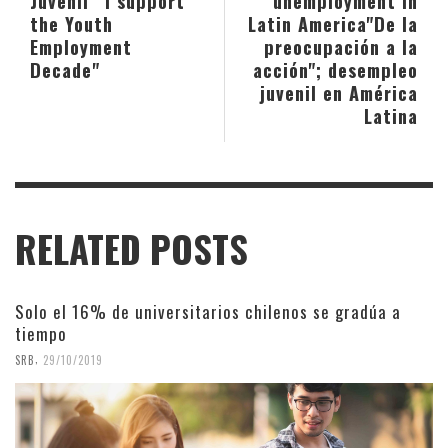
Juvenil"
"I support
unemployment in
the Youth
Latin America
"De la
Employment
preocupación a la
Decade"
acción"; desempleo
juvenil en América
Latina
RELATED POSTS
Solo el 16% de universitarios chilenos se gradúa a
tiempo
,
SRB
29/10/2019