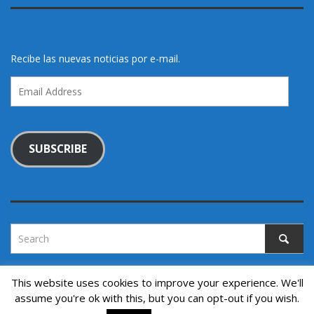
Recibe las nuevas noticias por e-mail.
Email
Address
SUBSCRIBE
This website uses cookies to improve your experience. We'll
assume you're ok with this, but you can opt-out if you wish.
Copyright © 2022. All rights reserved.