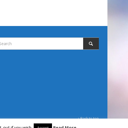
↑ Back to top
-out if you wish.
Read More
Accept