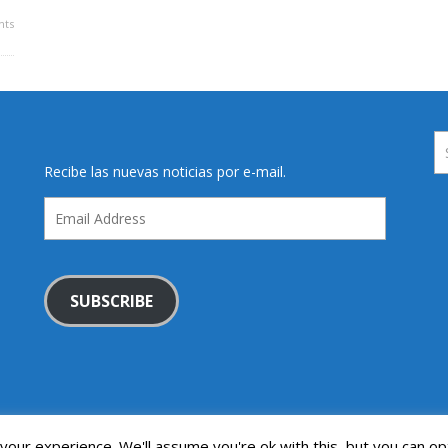
ts
Recibe las nuevas noticias por e-mail.
Email
Address
SUBSCRIBE
our experience. We'll assume you're ok with this, but you can opt