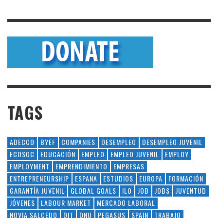
TAGS
ADECCO
BYEF
COMPANIES
DESEMPLEO
DESEMPLEO JUVENIL
ECOSOC
EDUCACIÓN
EMPLEO
EMPLEO JUVENIL
EMPLOY
EMPLOYMENT
EMPRENDIMIENTO
EMPRESAS
ENTREPRENEURSHIP
ESPAÑA
ESTUDIOS
EUROPA
FORMACIÓN
GARANTÍA JUVENIL
GLOBAL GOALS
ILO
JOB
JOBS
JUVENTUD
JÓVENES
LABOUR MARKET
MERCADO LABORAL
NOVIA SALCEDO
OIT
ONU
PEGASUS
SPAIN
TRABAJO