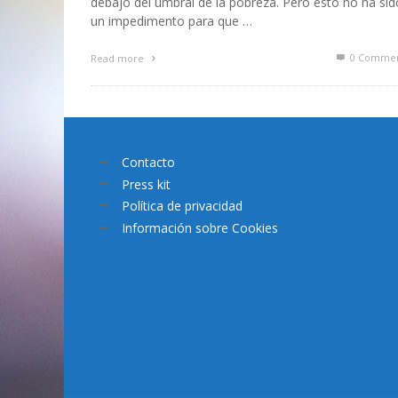
debajo del umbral de la pobreza. Pero esto no ha sid
un impedimento para que …
0 Commen
Read more
Contacto
Press kit
Política de privacidad
Información sobre Cookies