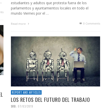
 …
estudiantes y adultos que protesta fuera de los
parlamentos y ayuntamientos locales en todo el
ts
mundo Viernes por el …
0 Comments
Read more
EL
REPORT AND ARTICLES
LOS RETOS DEL FUTURO DEL TRABAJO
,
SRB
07/03/2019