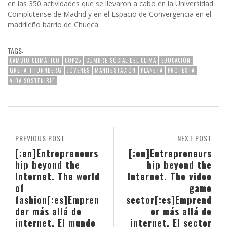
en las 350 actividades que se llevaron a cabo en la Universidad
Complutense de Madrid y en el Espacio de Convergencia en el
madrileño barrio de Chueca.
TAGS:
CAMBIO CLIMÁTICO
COP25
CUMBRE SOCIAL DEL CLIMA
EDUCACIÓN
GRETA THUNNBERG
JÓVENES
MANIFESTACIÓN
PLANETA
PROTESTA
VIDA SOSTENIBLE
PREVIOUS POST
NEXT POST
[:en]Entrepreneurs
[:en]Entrepreneurs
hip beyond the
hip beyond the
Internet. The world
Internet. The video
of
game
fashion[:es]Empren
sector[:es]Emprend
der más allá de
er más allá de
internet. El mundo
internet. El sector