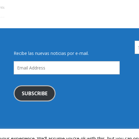
ts
Recibe las nuevas noticias por e-mail.
Email
Address
SUBSCRIBE
our experience. We'll assume you're ok with this, but you can opt