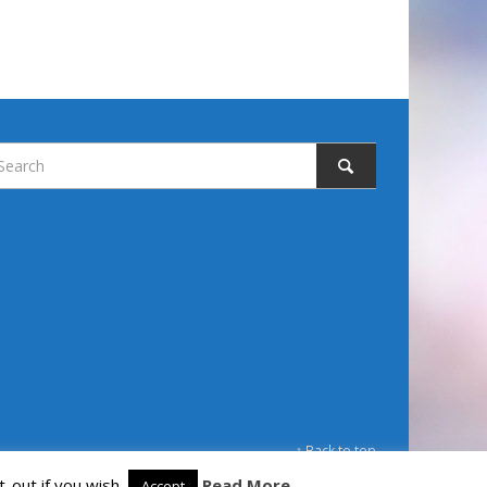
↑ Back to top
-out if you wish.
Read More
Accept