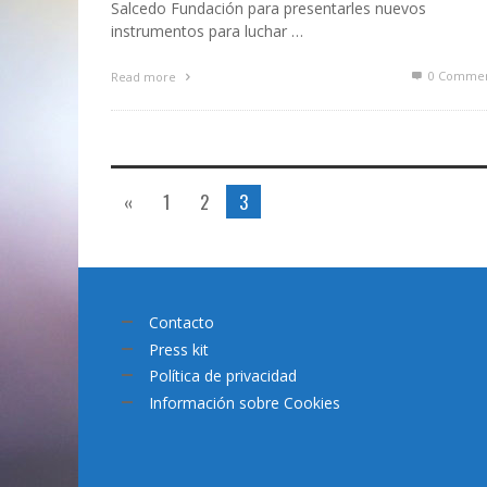
Salcedo Fundación para presentarles nuevos
instrumentos para luchar …
0 Commen
Read more
«
1
2
3
Contacto
Press kit
Política de privacidad
Información sobre Cookies