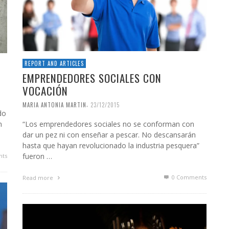
REPORT AND ARTICLES
EMPRENDEDORES SOCIALES CON
VOCACIÓN
,
MARIA ANTONIA MARTIN
23/12/2015
do
n
“Los emprendedores sociales no se conforman con
dar un pez ni con enseñar a pescar. No descansarán
hasta que hayan revolucionado la industria pesquera”
fueron …
ts
0 Comments
Read more