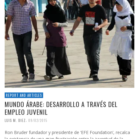
REPORT AND ARTICLES
MUNDO ÁRABE: DESARROLLO A TRAVÉS DEL
EMPLEO JUVENIL
,
LUIS M. DIEZ
09/02/2015
Ron Bruder fundador y presidente de ‘EFE Foundation’, recalca
la existencia de una gran frustración entre la juventud de la