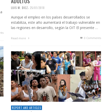
ADULTOS
,
LUIS M. DIEZ
25/01/2018
na
Aunque el empleo en los países desarrollados se
estabiliza, este año aumentará el trabajo vulnerable en
las regiones en desarrollo, según la OIT El presente …
ts
0 Comments
Read more
REPORT AND ARTICLES