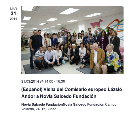
i
o
MAR
e
31
n
2014
w
s
N
a
v
i
31/03/2014 @ 14:00
-
16:30
g
(Español) Visita del Comisario europeo Lázsló
a
Andor a Novia Salcedo Fundación
t
Novia Salcedo Fundación
Novia Salcedo Fundación
Campo
Volantín, 24. 1ª, Bilbao
i
o