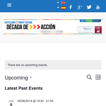
There are no upcoming events.
E
E
Upcoming
SEARCH
LIST
v
v
Select
Latest Past Events
date.
e
e
n
n
05/06/2014 @ 19:30
-
21:00
JUN
5