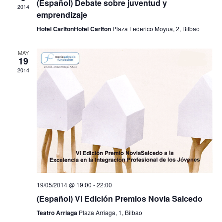
t
(Español) Debate sobre juventud y
t
2014
emprendizaje
V
s
Hotel Carlton
Hotel Carlton
Plaza Federico Moyua, 2, Bilbao
i
S
e
MAY
19
e
w
2014
a
s
r
N
c
a
h
v
a
i
g
n
a
d
19/05/2014 @ 19:00
-
22:00
(Español) VI Edición Premios Novia Salcedo
t
V
Teatro Arriaga
Plaza Arriaga, 1, Bilbao
i