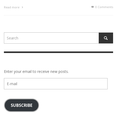
0 Comments
Read more
Enter your email to receive new posts.
E-
mail
SUBSCRIBE