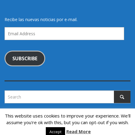
Recibe las nuevas noticias por e-mail.
Email
Address
SUBSCRIBE
This website uses cookies to improve your experience. We'll
assume you're ok with this, but you can opt-out if you wish.
Copyright © 2022. All rights reserved.
Read More
↑ Back to top
Accept