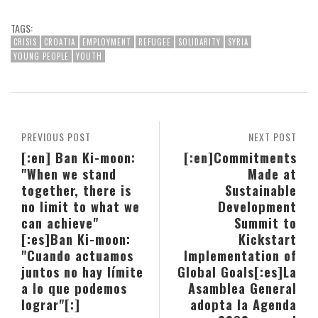
TAGS:
CRISIS
CROATIA
EMPLOYMENT
REFUGEE
SOLIDARITY
SYRIA
YOUNG PEOPLE
YOUTH
PREVIOUS POST
NEXT POST
[:en] Ban Ki-moon:
[:en]Commitments
"When we stand
Made at
together, there is
Sustainable
no limit to what we
Development
can achieve"
Summit to
[:es]Ban Ki-moon:
Kickstart
"Cuando actuamos
Implementation of
juntos no hay límite
Global Goals[:es]La
a lo que podemos
Asamblea General
lograr"[:]
adopta la Agenda