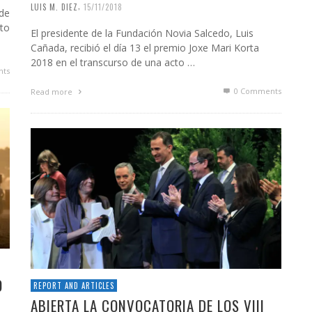
,
LUIS M. DIEZ
15/11/2018
 de
nto
El presidente de la Fundación Novia Salcedo, Luis
Cañada, recibió el día 13 el premio Joxe Mari Korta
2018 en el transcurso de una acto …
ts
0 Comments
Read more
O
REPORT AND ARTICLES
ABIERTA LA CONVOCATORIA DE LOS VIII