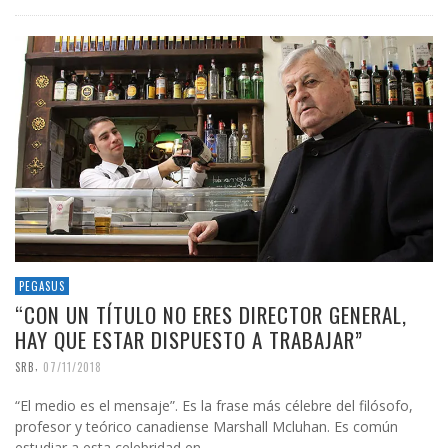
PEGASUS
“CON UN TÍTULO NO ERES DIRECTOR GENERAL,
HAY QUE ESTAR DISPUESTO A TRABAJAR”
,
SRB
07/11/2018
“El medio es el mensaje”. Es la frase más célebre del filósofo,
profesor y teórico canadiense Marshall Mcluhan. Es común
estudiar a esta celebridad en …