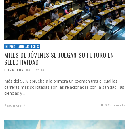
REPORT AND ARTICLES
MILES DE JÓVENES SE JUEGAN SU FUTURO EN
SELECTIVIDAD
,
LUIS M. DIEZ
08/06/2018
Más del 90% aprueba a la primera un examen tras el cual las
carreras más solicitadas son las relacionadas con la sanidad, las
ciencias y …
0 Comments
Read more