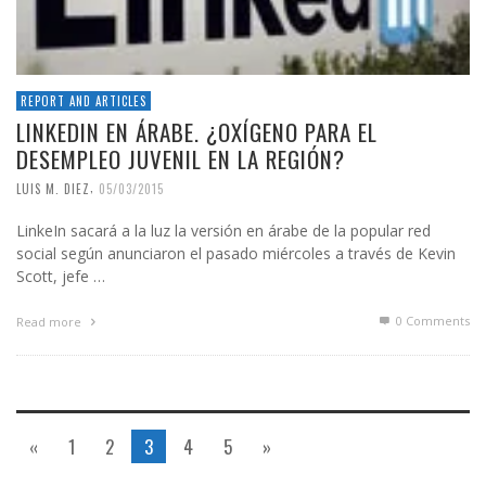
REPORT AND ARTICLES
LINKEDIN EN ÁRABE. ¿OXÍGENO PARA EL
DESEMPLEO JUVENIL EN LA REGIÓN?
,
LUIS M. DIEZ
05/03/2015
LinkeIn sacará a la luz la versión en árabe de la popular red
social según anunciaron el pasado miércoles a través de Kevin
Scott, jefe …
0 Comments
Read more
«
1
2
3
4
5
»