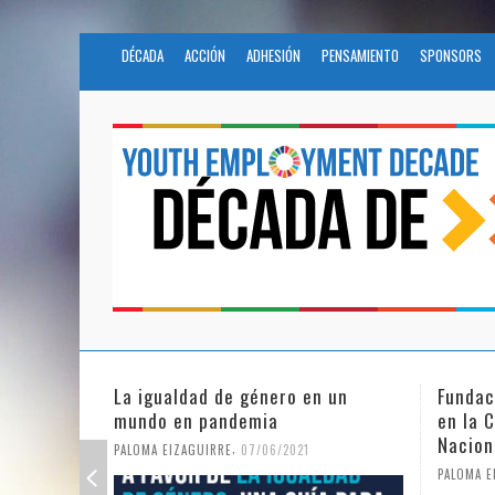
DÉCADA
ACCIÓN
ADHESIÓN
PENSAMIENTO
SPONSORS
o en un
Fundación Novia Salcedo participa
El 
en la Civil Society Programme de
CO
Naciones Unidas
021
PALO
,
PALOMA EIZAGUIRRE
25/05/2021