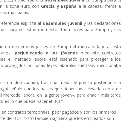
en la zona euro con
Grecia y España
a la cabeza, frente a
asas más bajas.
eferencia explícita al
desempleo juvenil
y las declaraciones
 del euro en estos momentos tan difíciles para Europa y sus
que en numerosos países de Europa el mercado laboral está
eranos,
perjudicando a los jóvenes
mediante contratos
ses el mercado laboral está diseñado para proteger a los
 y protegidos por unas leyes laborales fuertes», mencionaba
 misma idea cuando, tras una rueda de prensa posterior a la
aghi señaló que los países que tienen una elevada cuota de
del mercado laboral en la gente joven», para añadir más tarde
co es lo que puede hacer el BCE”.
s en contratos temporales, peor pagados y son los primeros
nte del BCE. “Esto también significa que los empleados son