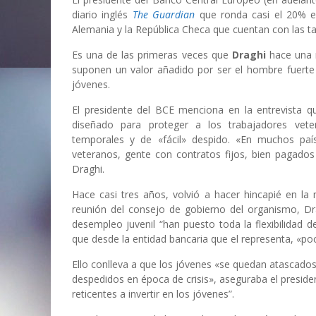
diario inglés
The Guardian
que ronda casi el 20% 
Alemania y la República Checa que cuentan con las t
Es una de las primeras veces que
Draghi
hace una r
suponen un valor añadido por ser el hombre fuerte
jóvenes.
El presidente del BCE menciona en la entrevista 
diseñado para proteger a los trabajadores vet
temporales y de «fácil» despido. «En muchos paí
veteranos, gente con contratos fijos, bien pagados
Draghi.
Hace casi tres años, volvió a hacer hincapié en la
reunión del consejo de gobierno del organismo, Dr
desempleo juvenil “han puesto toda la flexibilidad 
que desde la entidad bancaria que el representa, «po
Ello conlleva a que los jóvenes «se quedan atascado
despedidos en época de crisis», aseguraba el preside
reticentes a invertir en los jóvenes”.