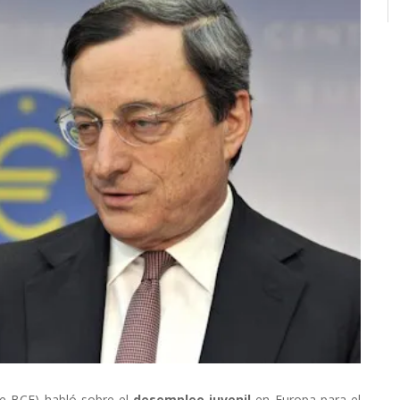
te BCE) habló sobre el
desempleo juvenil
en Europa para el