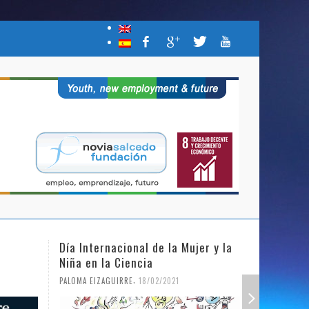
Mujer y la
NSF colabora con la Campaña
La ci
“Join the Conversation. Be the
usará
Change #UN75″
abord
de De
,
PALOMA EIZAGUIRRE
01/02/2021