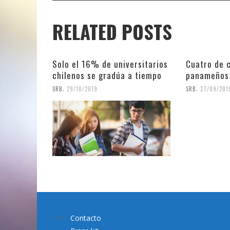
RELATED POSTS
Solo el 16% de universitarios
Cuatro de 
chilenos se gradúa a tiempo
panameños 
,
,
SRB
29/10/2019
SRB
27/09/201
Contacto