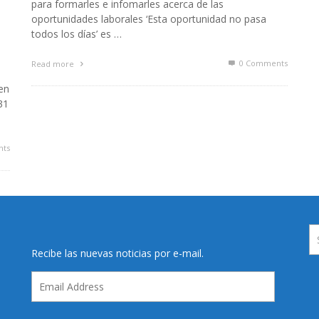
para formarles e infomarles acerca de las
oportunidades laborales ‘Esta oportunidad no pasa
todos los días’ es …
0 Comments
Read more
 en
31
ts
Recibe las nuevas noticias por e-mail.
Email
Address