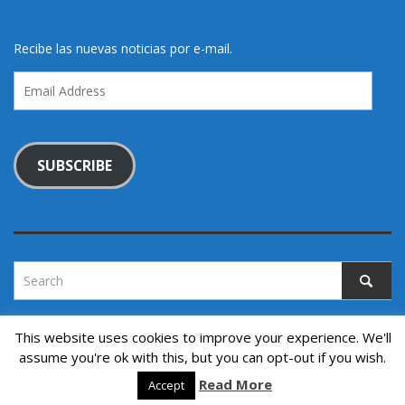
Recibe las nuevas noticias por e-mail.
Email
Address
SUBSCRIBE
This website uses cookies to improve your experience. We'll
assume you're ok with this, but you can opt-out if you wish.
Copyright © 2022. All rights reserved.
Read More
↑ Back to top
Accept