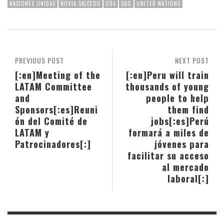
NACIONES UNIDAS
NOVIA SALCEDO
ODS
SDG
UNITED NATIONS
PREVIOUS POST
NEXT POST
[:en]Meeting of the
[:en]Peru will train
LATAM Committee
thousands of young
and
people to help
Sponsors[:es]Reuni
them find
ón del Comité de
jobs[:es]Perú
LATAM y
formará a miles de
Patrocinadores[:]
jóvenes para
facilitar su acceso
al mercado
laboral[:]