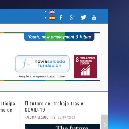
rticipa
El futuro del trabajo tras el
Día Inter
mme de
COVID-19
Niña en l
,
PALOMA EIZAGUIRRE
26/04/2021
PALOMA EIZ