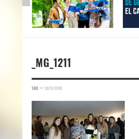
_MG_1211
—
SRB
30/11/2018