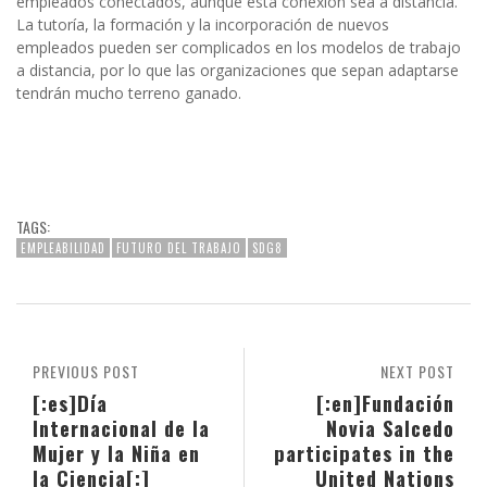
empleados conectados, aunque esta conexión sea a distancia.
La tutoría, la formación y la incorporación de nuevos
empleados pueden ser complicados en los modelos de trabajo
a distancia, por lo que las organizaciones que sepan adaptarse
tendrán mucho terreno ganado.
TAGS:
EMPLEABILIDAD
FUTURO DEL TRABAJO
SDG8
PREVIOUS POST
NEXT POST
[:es]Día
[:en]Fundación
Internacional de la
Novia Salcedo
Mujer y la Niña en
participates in the
la Ciencia[:]
United Nations