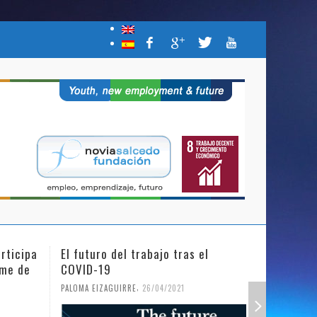
rticipa
El futuro del trabajo tras el
Día Inter
mme de
COVID-19
Niña en l
,
PALOMA EIZAGUIRRE
26/04/2021
PALOMA EIZ