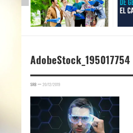
AdobeStock_195017754
—
SRB
20/12/2019