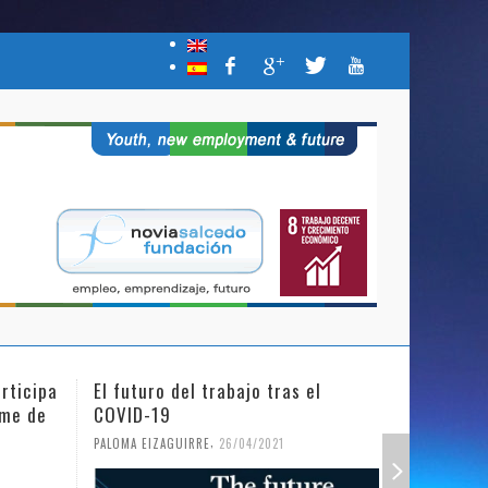
rticipa
El futuro del trabajo tras el
Día Inter
mme de
COVID-19
Niña en l
,
PALOMA EIZAGUIRRE
26/04/2021
PALOMA EIZ