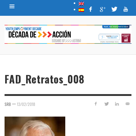
FAD_Retratos_008
—
SRB
13/02/2018