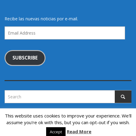
Recibe las nuevas noticias por e-mail.
Email
Address
SUBSCRIBE
This website uses cookies to improve your experience. We'll
assume you're ok with this, but you can opt-out if you wish.
Copyright © 2022. All rights reserved.
↑ Back to top
Read More
Accept