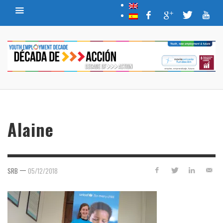
Alaine
—
SRB
05/12/2018