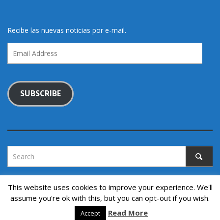
Recibe las nuevas noticias por e-mail.
Email
Address
SUBSCRIBE
This website uses cookies to improve your experience. We'll
assume you're ok with this, but you can opt-out if you wish.
Copyright © 2022. All rights reserved.
↑ Back to top
Read More
Accept