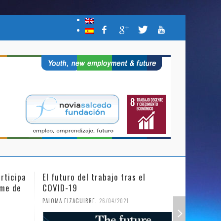
rticipa
El futuro del trabajo tras el
Día Inter
mme de
COVID-19
Niña en l
,
PALOMA EIZAGUIRRE
26/04/2021
PALOMA EIZ