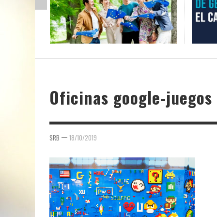
Oficinas google-juegos
—
SRB
18/10/2019