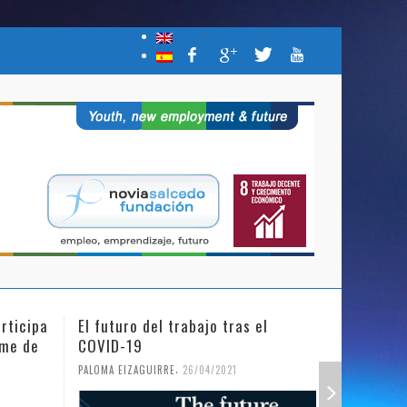
rticipa
El futuro del trabajo tras el
Día Inter
mme de
COVID-19
Niña en l
,
PALOMA EIZAGUIRRE
26/04/2021
PALOMA EIZ