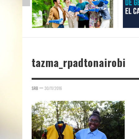
tazma_rpadtonairobi
—
SRB
30/11/2016