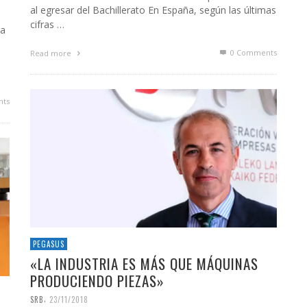
al egresar del Bachillerato En España, según las últimas
cifras …
 a
0 Comments
Read more
ts
PEGASUS
«LA INDUSTRIA ES MÁS QUE MÁQUINAS
PRODUCIENDO PIEZAS»
,
SRB
23/11/2018