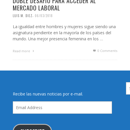
DOBLE DESAFÍO PARA ACCEDER AL
MERCADO LABORAL
,
LUIS M. DIEZ
06/03/2018
La igualdad entre hombres y mujeres sigue siendo una
asignatura pendiente en la mayoría de los países del
mundo. Una mejor presencia femenina en los …
0 Comments
Read more
Recibe las nuevas noticias por e-mail.
Email
Address