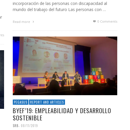
incorporación de las personas con discapacidad al
mundo del trabajo del futuro Las personas con …
ar
0 Comments
Read more
ts
PEGASUS
REPORT AND ARTICLES
BYEF’19: EMPLEABILIDAD Y DESARROLLO
SOSTENIBLE
,
SRB
08/11/2019