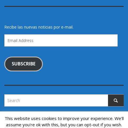
Recibe las nuevas noticias por e-mail.
Email
Address
SUBSCRIBE
This website uses cookies to improve your experience. We'll
assume you're ok with this, but you can opt-out if you wish.
Copyright © 2022. All rights reserved.