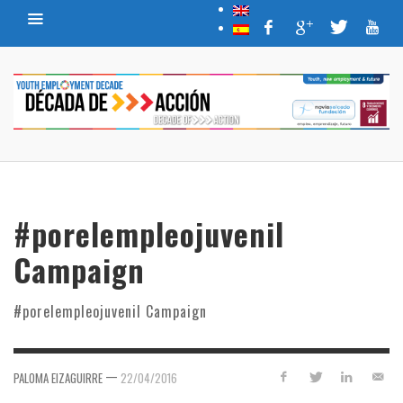
#porelempleojuvenil
Campaign
#porelempleojuvenil Campaign
—
PALOMA EIZAGUIRRE
22/04/2016