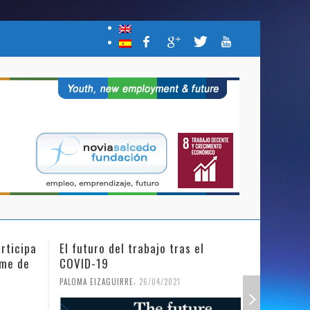
rticipa
El futuro del trabajo tras el
Día Inter
mme de
COVID-19
Niña en l
,
PALOMA EIZAGUIRRE
26/04/2021
PALOMA EIZ