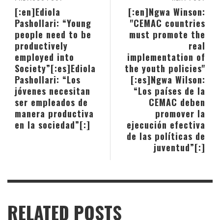
[:en]Ediola
[:en]Ngwa Winson:
Pashollari: “Young
"CEMAC countries
people need to be
must promote the
productively
real
employed into
implementation of
Society”[:es]Ediola
the youth policies"
Pashollari: “Los
[:es]Ngwa Wilson:
jóvenes necesitan
“Los países de la
ser empleados de
CEMAC deben
manera productiva
promover la
en la sociedad”[:]
ejecución efectiva
de las políticas de
juventud”[:]
RELATED POSTS