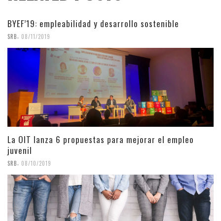
BYEF’19: empleabilidad y desarrollo sostenible
,
SRB
08/11/2019
La OIT lanza 6 propuestas para mejorar el empleo
juvenil
,
SRB
08/10/2019