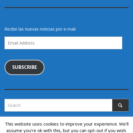
Recibe las nuevas noticias por e-mail.
Email
Address
SUBSCRIBE
This website uses cookies to improve your experience. We'll
assume you're ok with this, but you can opt-out if you wish.
Copyright © 2022. All rights reserved.