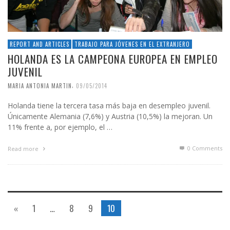
REPORT AND ARTICLES
TRABAJO PARA JÓVENES EN EL EXTRANJERO
HOLANDA ES LA CAMPEONA EUROPEA EN EMPLEO
JUVENIL
,
MARIA ANTONIA MARTIN
09/05/2014
Holanda tiene la tercera tasa más baja en desempleo juvenil.
Únicamente Alemania (7,6%) y Austria (10,5%) la mejoran. Un
11% frente a, por ejemplo, el …
0 Comments
Read more
«
1
…
8
9
10